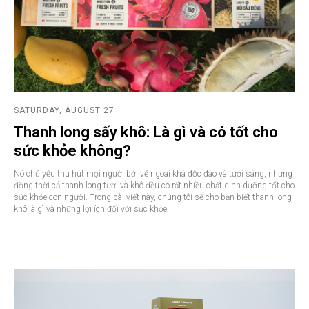
GROWN ON VIETNAMESE FARMS. ROASTED AND PACKAGED
AT OUR FACTORY IN NHA TRANG
MADE IN VIETNAM
SATURDAY, AUGUST 27
Thanh long sấy khô: Là gì và có tốt cho
sức khỏe không?
Nó chủ yếu thu hút mọi người bởi vẻ ngoài khá độc đáo và tươi sáng, nhưng
VN
CN
đồng thời cả thanh long tươi và khô đều có rất nhiều chất dinh dưỡng tốt cho
sức khỏe con người. Trong bài viết này, chúng tôi sẽ cho bạn biết thanh long
© MR. VIET
PRIVACY POLICY
WEBSITE BY FEELY
khô là gì và những lợi ích đối với sức khỏe.