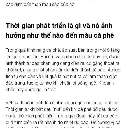
xác định cẩn thận màu sắc của nó.
Thời gian phát triển là gì và nó ảnh
hưởng như thế nào đến màu cà phê
Trong quá trình rang cà phê, áp suất bên trong mỗi ô tăng
lên gấp mười lần. Hơi ẩm và carbon dioxide bay hơi, được
hình thành từ các phản ứng đang diễn ra, cố gắng thoát ra
khỏi hạt, nhưng một phần nằm lại trên thành tế bào. Áp lực
tích tụ dần dần và kết quả là hạt nứt ra với âm thanh giật
đặc trưng, ​​tương tự như khi chuẩn bị bỏng ngô. Khoảnh
khắc này được gọi là "nổ".
Vết nứt thường bắt đầu ở nhiều loại ngũ cốc cùng một lúc.
Thời gian từ khi bắt đầu “nứt” đến khi cà phê đổ dầu được
gọi là thời gian phát triển. Trong giai đoạn này, tất cả các
quá trình diễn ra rất nhanh do nhiệt độ cao. Để hương vị cà