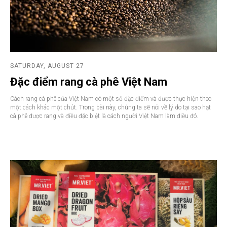
BLOG
CONTACTS
WE'RE HIRING
PRODUCTS
SATURDAY, AUGUST 27
AUTHENTIC VIETNAMESE COFFEE
Đặc điểm rang cà phê Việt Nam
DRIED TROPICAL FRUITS
Cách rang cà phê của Việt Nam có một số đặc điểm và được thực hiện theo
GOURMET EXOTIC CHOCOLATE
một cách khác một chút. Trong bài này, chúng ta sẽ nói về lý do tại sao hạt
cà phê được rang và điều đặc biệt là cách người Việt Nam làm điều đó.
FARMERS TEA
HAVE QUESTIONS?
INFO@SENSEASIA.NET
LANGUAGES
VN
CN