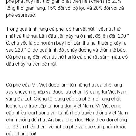
phê phát huy hết, thời gian phát triển nên chiếm 15-20%
tổng thời gian rang. 15% đối với bộ lọc và 20% đối với cà
phê espresso.
Trong quá trình rang cà phê, có hai vết nứt - vết nứt thứ
nhất và thứ hai. Lần đầu tiên xảy ra ở nhiệt độ lên đến 200 °
C, chủ yếu là do hơi ẩm bay hơi. Lần thứ hai thường xảy ra
sau 220 ° C, do quá trình đốt cháy đường và thành tế bào.
Cà phê rang đến vết nứt thứ hai là cà phê rất sẫm màu, có
dầu chảy ra trên bề mặt.
Cà phê của Mr. Việt được làm từ những hạt cà phê rang
xay chuyên nghiệp và được lựa chọn kỹ càng tại Việt Nam,
vùng Đà Lạt. Chúng tôi cung cấp cà phê mới rang chất
lượng cao trực tiếp từ nông dân Việt Nam. Mr Việt cung
cấp nhiều loại hương vị - từ hỗn hợp truyền thống Việt Nam
chính thống đến hạt Arabica chọn lọc. Hãy theo dõi chúng
tôi để tìm hiểu thêm về hạt cà phê và các sản phẩm khác
của chúng tôi!