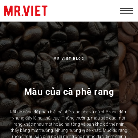
PRODUCTS
WHOLESALE
ABOUT
MR VIET BLOG
CONTACTS
Màu của cà phê rang
Rất dễ dàng để phân biệt cà phê rang nhẹ và cà phê rang đậm.
Nhưng đây là hai thái cực. Thông thường, màu sắc của món
rang khác nhau một hoặc hai tông và bạn khó có thể nhìn
thấy bằng mắt thường. Nhưng hương vị sẽ khác. Mức độ rang
(hoặc màu sắc của nó) là một trong những đặc điểm chính